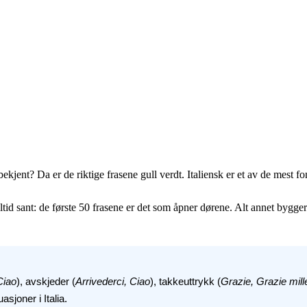
k bekjent? Da er de riktige frasene gull verdt. Italiensk er et av de mest
id sant: de første 50 frasene er det som åpner dørene. Alt annet bygger 
Ciao
), avskjeder (
Arrivederci, Ciao
), takkeuttrykk (
Grazie, Grazie mill
sjoner i Italia.