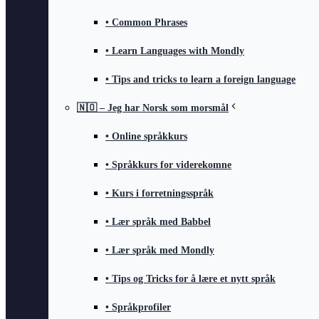
• Common Phrases
• Learn Languages with Mondly
• Tips and tricks to learn a foreign language
🇳🇴 – Jeg har Norsk som morsmål
• Online språkkurs
• Språkkurs for viderekomne
• Kurs i forretningsspråk
• Lær språk med Babbel
• Lær språk med Mondly
• Tips og Tricks for å lære et nytt språk
• Språkprofiler