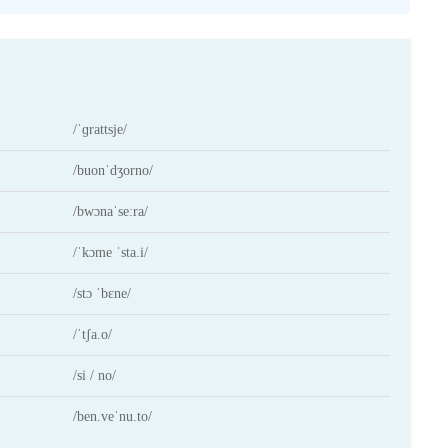
/ˈɡrattsje/
/buonˈdʒorno/
/bwɔnaˈseːra/
/ˈkɔme ˈsta.i/
/stɔ ˈbɛne/
/ˈtʃa.o/
/si / no/
/ben.veˈnu.to/