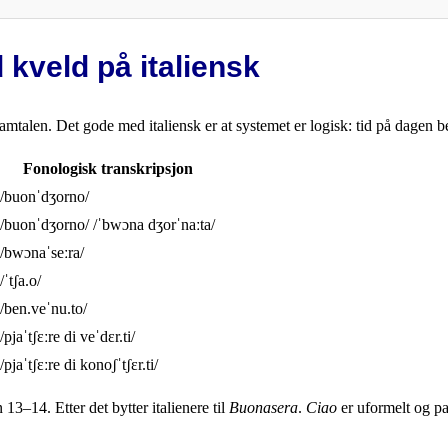
kveld på italiensk
 samtalen. Det gode med italiensk er at systemet er logisk: tid på dagen
Fonologisk transkripsjon
/buonˈdʒorno/
/buonˈdʒorno/ /ˈbwɔna dʒorˈnaːta/
/bwɔnaˈseːra/
/ˈtʃa.o/
/ben.veˈnu.to/
/pjaˈtʃɛːre di veˈdɛr.ti/
/pjaˈtʃɛːre di konoʃˈtʃɛr.ti/
13–14. Etter det bytter italienere til
Buonasera
.
Ciao
er uformelt og pa