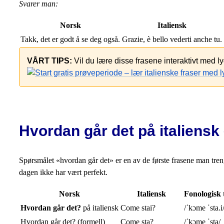
Svarer man:
Norsk
Italiensk
Takk, det er godt å se deg også.
Grazie, è bello vederti anche tu.
VÅRT TIPS:
Vil du lære disse frasene interaktivt med 
Hvordan går det på italiensk 
Spørsmålet «hvordan går det» er en av de første frasene man trenger
dagen ikke har vært perfekt.
Norsk
Italiensk
Fonologisk 
Hvordan går det?
på italiensk
Come stai?
/ˈkɔme ˈsta.i
Hvordan går det? (formell)
Come sta?
/ˈkɔme ˈsta/