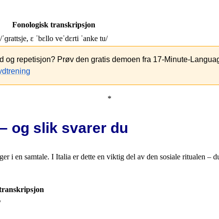
Fonologisk transkripsjon
/ˈɡrattsje, ɛ ˈbɛllo veˈdɛrti ˈanke tu/
lyd og repetisjon? Prøv den gratis demoen fra 17-Minute-Language
*
– og slik svarer du
 i en samtale. I Italia er dette en viktig del av den sosiale ritualen – d
transkripsjon
/