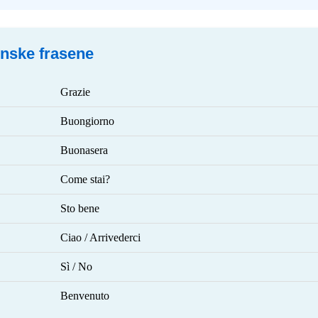
ienske frasene
Grazie
Buongiorno
Buonasera
Come stai?
Sto bene
Ciao / Arrivederci
Sì / No
Benvenuto