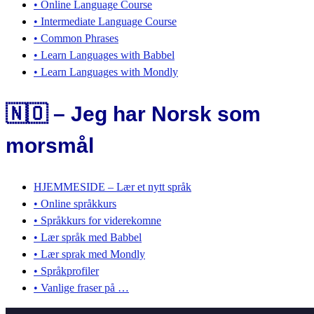
• Online Language Course
• Intermediate Language Course
• Common Phrases
• Learn Languages with Babbel
• Learn Languages with Mondly
🇳🇴 – Jeg har Norsk som
morsmål
HJEMMESIDE – Lær et nytt språk
• Online språkkurs
• Språkkurs for viderekomne
• Lær språk med Babbel
• Lær sprak med Mondly
• Språkprofiler
• Vanlige fraser på …