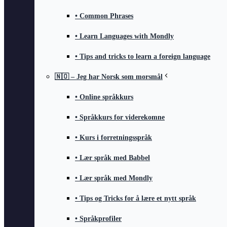
• Common Phrases
• Learn Languages with Mondly
• Tips and tricks to learn a foreign language
🇳🇴 – Jeg har Norsk som morsmål
• Online språkkurs
• Språkkurs for viderekomne
• Kurs i forretningsspråk
• Lær språk med Babbel
• Lær språk med Mondly
• Tips og Tricks for å lære et nytt språk
• Språkprofiler