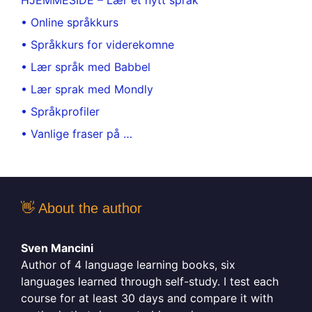
HJEMMESIDE – Lær et nytt språk
• Online språkkurs
• Språkkurs for viderekomne
• Lær språk med Babbel
• Lær sprak med Mondly
• Språkprofiler
• Vanlige fraser på …
👋 About the author
Sven Mancini
Author of 4 language learning books, six
languages learned through self-study. I test each
course for at least 30 days and compare it with