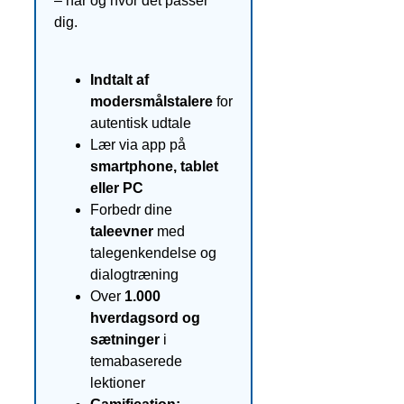
– når og hvor det passer
dig.
Indtalt af
modersmålstalere
for
autentisk udtale
Lær via app på
smartphone, tablet
eller PC
Forbedr dine
taleevner
med
talegenkendelse og
dialogtræning
Over
1.000
hverdagsord og
sætninger
i
temabaserede
lektioner