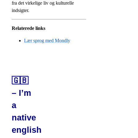
fra det virkelige liv og kulturelle
indsigter.
Relaterede links
Lær sprog med Mondly
🇬🇧
– I’m
a
native
english