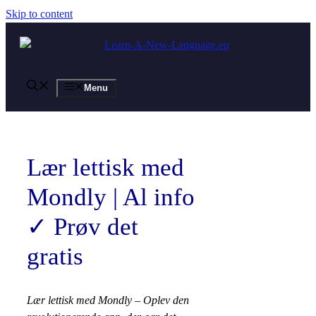
Skip to content
Menu
Lær lettisk med
Mondly | Al info
✓ Prøv det
gratis
Lær lettisk med Mondly – Oplev den