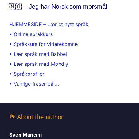
🇳🇴 – Jeg har Norsk som morsmål
HJEMMESIDE – Lær et nytt språk
• Online språkkurs
• Språkkurs for viderekomne
• Lær språk med Babbel
• Lær sprak med Mondly
• Språkprofiler
• Vanlige fraser på …
👋 About the author
Sven Mancini