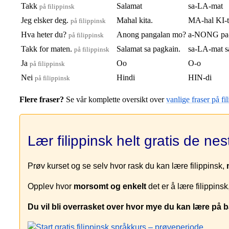
Takk
Salamat
sa-LA-mat
på filippinsk
Jeg elsker deg.
Mahal kita.
MA-hal KI-t
på filippinsk
Hva heter du?
Anong pangalan mo?
a-NONG pa
på filippinsk
Takk for maten.
Salamat sa pagkain.
sa-LA-mat s
på filippinsk
Ja
Oo
O-o
på filippinsk
Nei
Hindi
HIN-di
på filippinsk
Flere fraser?
Se vår komplette oversikt over
vanlige fraser på fi
Lær filippinsk helt gratis de ne
Prøv kurset og se selv hvor rask du kan lære filippinsk,
Opplev hvor
morsomt og enkelt
det er å lære filippinsk
Du vil bli overrasket over hvor mye du kan lære på b