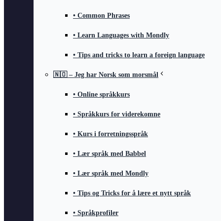
• Common Phrases
• Learn Languages with Mondly
• Tips and tricks to learn a foreign language
🇳🇴 – Jeg har Norsk som morsmål
• Online språkkurs
• Språkkurs for viderekomne
• Kurs i forretningsspråk
• Lær språk med Babbel
• Lær språk med Mondly
• Tips og Tricks for å lære et nytt språk
• Språkprofiler