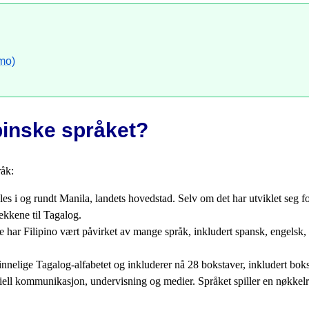
emo)
ppinske språket?
råk:
les i og rundt Manila, landets hovedstad. Selv om det har utviklet seg fo
kkene til Tagalog.
har Filipino vært påvirket av mange språk, inkludert spansk, engelsk, kin
rinnelige Tagalog-alfabetet og inkluderer nå 28 bokstaver, inkludert bok
iell kommunikasjon, undervisning og medier. Språket spiller en nøkkelrol