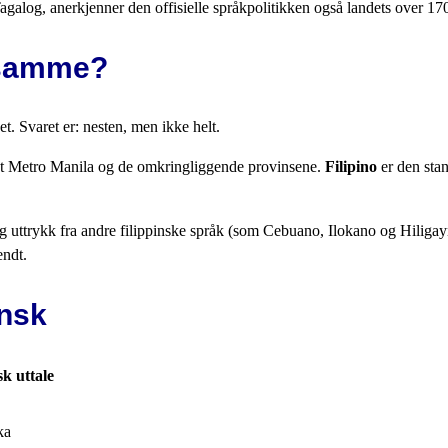
galog, anerkjenner den offisielle språkpolitikken også landets over 170
t samme?
. Svaret er: nesten, men ikke helt.
undt Metro Manila og de omkringliggende provinsene.
Filipino
er den stan
 og uttrykk fra andre filippinske språk (som Cebuano, Ilokano og Hiligay
endt.
insk
sk uttale
ka