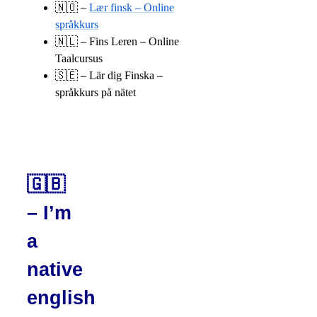
🇳🇴 –
Lær finsk – Online
språkkurs
🇳🇱 – Fins Leren – Online
Taalcursus
🇸🇪 – Lär dig Finska –
språkkurs på nätet
🇬🇧
– I’m
a
native
english