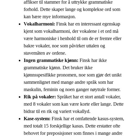
affikser til stammer for å uttrykke grammatiske
forhold. Dette skaper lange og komplekse ord som
kan bære mye informasjon.
Vokalharmoni:
Finsk har en interessant egenskap
kjent som vokalharmoni, der vokalene i et ord må
være harmoniske i henhold til om de er fremre eller
bakre vokaler, noe som påvirker uttalen og
stavemåten av ordene.
Ingen grammatiske kjønn:
Finsk har ikke
grammatiske kjønn. Det bruker ikke
kjønnsspesifikke pronomen, noe som gjør det unikt
sammenlignet med mange andre språk som har
maskulin, feminin og noen ganger nøytrale former.
Rik på vokaler:
Språket har et stort antall vokaler,
med 8 vokaler som kan være korte eller lange. Dette
bidrar til en rik og variert vokallyd.
Kase-system:
Finsk har et omfattende kasus-system,
med totalt 15 forskjellige kasus. Dette erstatter ofte
behovet for preposisjoner som finnes i mange andre