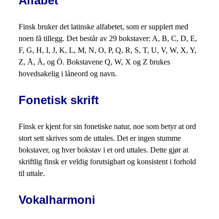
Alfabet
Finsk bruker det latinske alfabetet, som er supplert med
noen få tillegg. Det består av 29 bokstaver: A, B, C, D, E,
F, G, H, I, J, K, L, M, N, O, P, Q, R, S, T, U, V, W, X, Y,
Z, Å, Ä, og Ö. Bokstavene Q, W, X og Z brukes
hovedsakelig i låneord og navn.
Fonetisk skrift
Finsk er kjent for sin fonetiske natur, noe som betyr at ord
stort sett skrives som de uttales. Det er ingen stumme
bokstaver, og hver bokstav i et ord uttales. Dette gjør at
skriftlig finsk er veldig forutsigbart og konsistent i forhold
til uttale.
Vokalharmoni