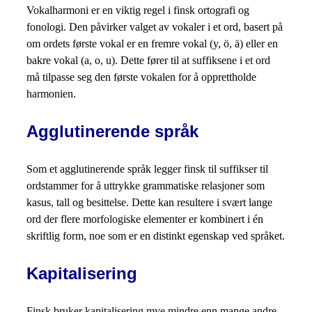
Vokalharmoni er en viktig regel i finsk ortografi og
fonologi. Den påvirker valget av vokaler i et ord, basert på
om ordets første vokal er en fremre vokal (y, ö, ä) eller en
bakre vokal (a, o, u). Dette fører til at suffiksene i et ord
må tilpasse seg den første vokalen for å opprettholde
harmonien.
Agglutinerende språk
Som et agglutinerende språk legger finsk til suffikser til
ordstammer for å uttrykke grammatiske relasjoner som
kasus, tall og besittelse. Dette kan resultere i svært lange
ord der flere morfologiske elementer er kombinert i én
skriftlig form, noe som er en distinkt egenskap ved språket.
Kapitalisering
Finsk bruker kapitalisering mye mindre enn mange andre