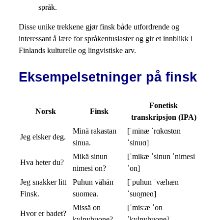
språk.
Disse unike trekkene gjør finsk både utfordrende og
interessant å lære for språkentusiaster og gir et innblikk i
Finlands kulturelle og lingvistiske arv.
Eksempelsetninger på finsk
Fonetisk
Norsk
Finsk
transkripsjon (IPA)
Minä rakastan
[ˈminæ ˈrɑkɑstɑn
Jeg elsker deg.
sinua.
ˈsinuɑ]
Mikä sinun
[ˈmikæ ˈsinun ˈnimesi
Hva heter du?
nimesi on?
ˈon]
Jeg snakker litt
Puhun vähän
[ˈpuhun ˈvæhæn
Finsk.
suomea.
ˈsuo̯meɑ]
Missä on
[ˈmisːæ ˈon
Hvor er badet?
kylpyhuone?
ˈkylpyhuo̯ne]