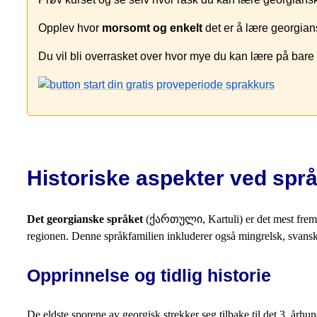
Opplev hvor
morsomt og enkelt
det er å lære georgians
Du vil bli overrasket over hvor mye du kan lære på bare 
Historiske aspekter ved spr
Det georgianske språket
(ქართული, Kartuli) er det mest fre
regionen. Denne språkfamilien inkluderer også mingrelsk, svansk 
Opprinnelse og tidlig historie
De eldste sporene av georgisk strekker seg tilbake til det 3. århu