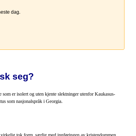
neste dag.
nsk seg?
e som er isolert og uten kjente slektninger utenfor Kaukasus-
atus som nasjonalspråk i Georgia.
sjon virkelig tok form, særlig med innføringen av kristendommen