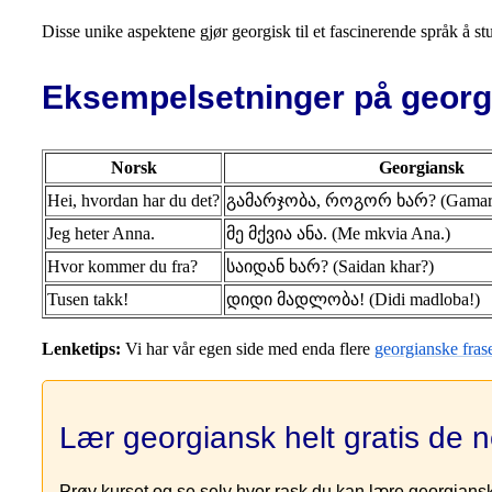
Disse unike aspektene gjør georgisk til et fascinerende språk å stud
Eksempelsetninger på georg
Norsk
Georgiansk
Hei, hvordan har du det?
გამარჯობა, როგორ ხარ? (Gamarjob
Jeg heter Anna.
მე მქვია ანა. (Me mkvia Ana.)
Hvor kommer du fra?
საიდან ხარ? (Saidan khar?)
Tusen takk!
დიდი მადლობა! (Didi madloba!)
Lenketips:
Vi har vår egen side med enda flere
georgianske fras
Lær georgiansk helt gratis de 
Prøv kurset og se selv hvor rask du kan lære georgians