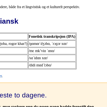
ere, både fra et lingvistisk og et kulturelt perspektiv.
iansk
Fonetisk transkripsjon (IPA)
a, rogor khar?)
/ɡɑmɑrˈdʒɔbɑ, ˈrɔɡɔr xɑr/
/mɛ mkʼviɑ ˈɑnɑ/
/sɑˈidɑn xɑr/
/didi mɑdˈlɔbɑ/
er
.
neste to dagene.
k,
mye raskere enn du noen gang hadde forestilt deg
.