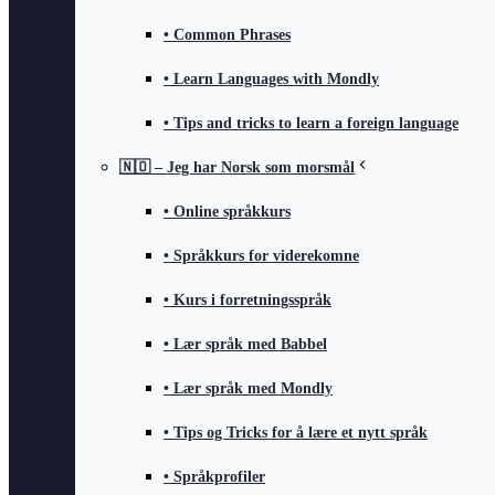
• Common Phrases
• Learn Languages with Mondly
• Tips and tricks to learn a foreign language
🇳🇴 – Jeg har Norsk som morsmål
• Online språkkurs
• Språkkurs for viderekomne
• Kurs i forretningsspråk
• Lær språk med Babbel
• Lær språk med Mondly
• Tips og Tricks for å lære et nytt språk
• Språkprofiler