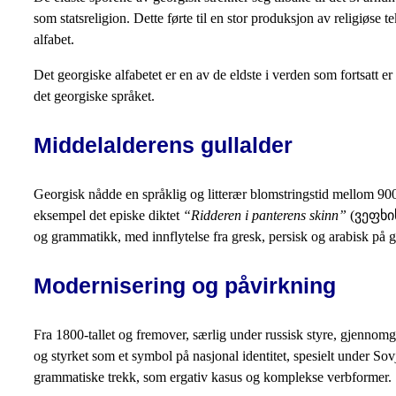
som statsreligion. Dette førte til en stor produksjon av religiøse t
alfabet.
Det georgiske alfabetet er en av de eldste i verden som fortsatt er
det georgiske språket.
Middelalderens gullalder
Georgisk nådde en språklig og litterær blomstringstid mellom 900- 
eksempel det episke diktet
“Ridderen i panterens skinn”
(ვეფხისტ
og grammatikk, med innflytelse fra gresk, persisk og arabisk på 
Modernisering og påvirkning
Fra 1800-tallet og fremover, særlig under russisk styre, gjennomgi
og styrket som et symbol på nasjonal identitet, spesielt under S
grammatiske trekk, som ergativ kasus og komplekse verbformer.