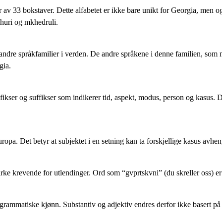
r av 33 bokstaver. Dette alfabetet er ikke bare unikt for Georgia, men og
skhuri og mkhedruli.
a andre språkfamilier i verden. De andre språkene i denne familien, som
gia.
ikser og suffikser som indikerer tid, aspekt, modus, person og kasus. De
pa. Det betyr at subjektet i en setning kan ta forskjellige kasus avhengig
rke krevende for utlendinger. Ord som “gvprtskvni” (du skreller oss) e
 grammatiske kjønn. Substantiv og adjektiv endres derfor ikke basert p