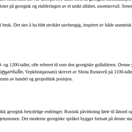
ekster på georgisk og etableringen av et unikt alfabet,
asomtavruli
. Sener
 i bruk. Det sies å ha blitt utviklet uavhengig, inspirert av både arameis
og 1200-tallet, ofte referert til som den georgiske gullalderen. Denne p
ყაოსანი, Vepkhistqaosani) skrevet av Shota Rustaveli på 1100-tallet. 
grunn av handel og geopolitisk posisjon.
kk georgisk betydelige endringer. Russisk påvirkning førte til lånord og
ovjetunionen. Det moderne georgiske språket bygger fortsatt på denne s