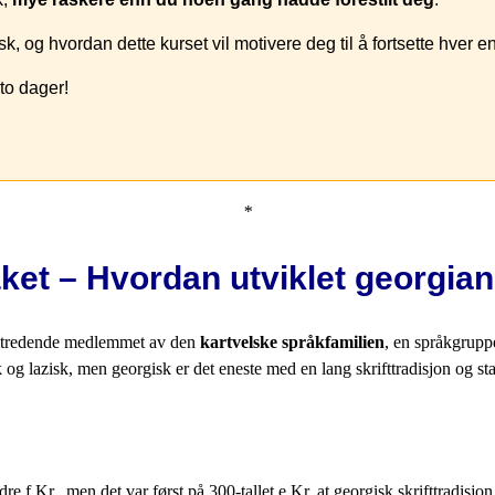
k, og hvordan dette kurset vil motivere deg til å fortsette hver e
to dager!
*
åket – Hvordan utviklet georgia
mtredende medlemmet av den
kartvelske språkfamilien
, en språkgrupp
og lazisk, men georgisk er det eneste med en lang skrifttradisjon og st
ndre f.Kr., men det var først på 300-tallet e.Kr. at georgisk skrifttradi