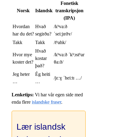
Fonetisk
Norsk
Islandsk
transkripsjon
(IPA)
Hvordan
Hvað
/kʰvaːð
har du det?
segirðu?
ˈseiːjɪrðʏ/
Takk
Takk
/tʰahk/
Hvað
Hvor mye
/kʰvaːð ˈkʰɔstʰar
kostar
koster det?
θaːð/
það?
Jeg heter
Ég heiti
/jɛːɣ ˈheiːtɪ …/
…
…
Lenketips:
Vi har vår egen side med
enda flere
islandske fraser
.
Lær islandsk