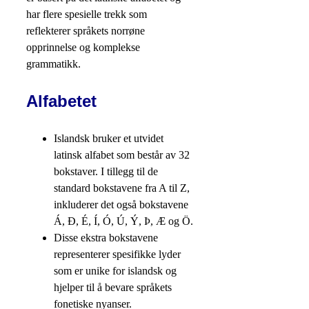
har flere spesielle trekk som
reflekterer språkets norrøne
opprinnelse og komplekse
grammatikk.
Alfabetet
Islandsk bruker et utvidet
latinsk alfabet som består av 32
bokstaver. I tillegg til de
standard bokstavene fra A til Z,
inkluderer det også bokstavene
Á, Ð, É, Í, Ó, Ú, Ý, Þ, Æ og Ö.
Disse ekstra bokstavene
representerer spesifikke lyder
som er unike for islandsk og
hjelper til å bevare språkets
fonetiske nyanser.