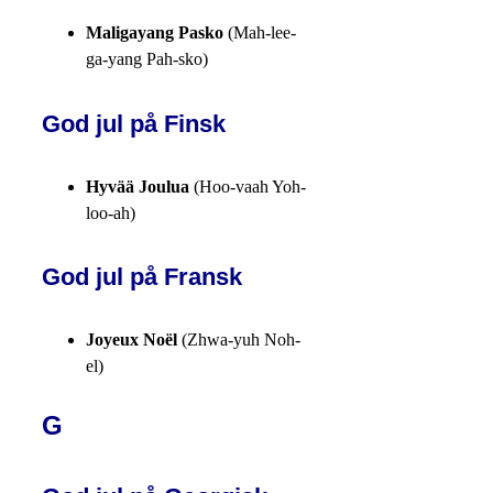
Maligayang Pasko
(Mah-lee-
ga-yang Pah-sko)
God jul på Finsk
Hyvää Joulua
(Hoo-vaah Yoh-
loo-ah)
God jul på Fransk
Joyeux Noël
(Zhwa-yuh Noh-
el)
G