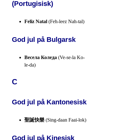
(Portugisisk)
Feliz Natal
(Feh-leez Nah-tal)
God jul på Bulgarsk
Весела Коледа
(Ve-se-la Ko-
le-da)
C
God jul på Kantonesisk
聖誕快樂
(Sing-daan Faai-lok)
God jul på Kinesisk