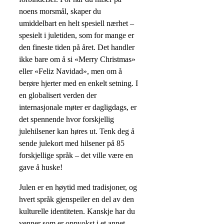
noens morsmål, skaper du
umiddelbart en helt spesiell nærhet –
spesielt i juletiden, som for mange er
den fineste tiden på året. Det handler
ikke bare om å si «Merry Christmas»
eller «Feliz Navidad», men om å
berøre hjerter med en enkelt setning. I
en globalisert verden der
internasjonale møter er dagligdags, er
det spennende hvor forskjellig
julehilsener kan høres ut. Tenk deg å
sende julekort med hilsener på 85
forskjellige språk – det ville være en
gave å huske!
Julen er en høytid med tradisjoner, og
hvert språk gjenspeiler en del av den
kulturelle identiteten. Kanskje har du
venner som er oppvokst i et annet