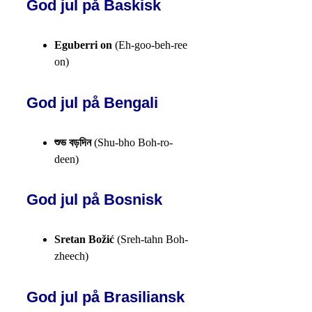
God jul på Baskisk
Eguberri on
(Eh-goo-beh-ree
on)
God jul på Bengali
শুভ বড়দিন
(Shu-bho Boh-ro-
deen)
God jul på Bosnisk
Sretan Božić
(Sreh-tahn Boh-
zheech)
God jul på Brasiliansk