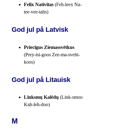
Felix Nativitas
(Feh-leex Na-
tee-vee-tahs)
God jul på Latvisk
Priecīgus Ziemassvētkus
(Prey-tsi-goos Zee-ma-sveht-
koos)
God jul på Litauisk
Linksmų Kalėdų
(Link-smoo
Kah-leh-doo)
M