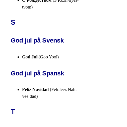
С Рождеством
(S Rozh-dyes-
tvom)
S
God jul på Svensk
God Jul
(Goo Yool)
God jul på Spansk
Feliz Navidad
(Feh-leez Nah-
vee-dad)
T