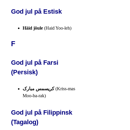
God jul på Estisk
Häid jõule
(Haid Yoo-leh)
F
God jul på Farsi
(Persisk)
کریسمس مبارک
(Kriss-mas
Moo-ba-rak)
God jul på Filippinsk
(Tagalog)