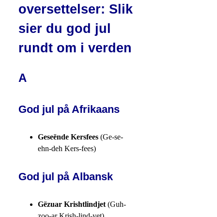
oversettelser: Slik
sier du god jul
rundt om i verden
A
God jul på Afrikaans
Geseënde Kersfees
(Ge-se-
ehn-deh Kers-fees)
God jul på Albansk
Gëzuar Krishtlindjet
(Guh-
zoo-ar Krish-lind-yet)