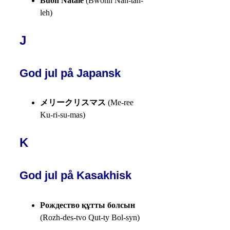
Buon Natale
(Bwohn Nah-tah-
leh)
J
God jul på Japansk
メリークリスマス
(Me-ree
Ku-ri-su-mas)
K
God jul på Kasakhisk
Рождество құтты болсын
(Rozh-des-tvo Qut-ty Bol-syn)