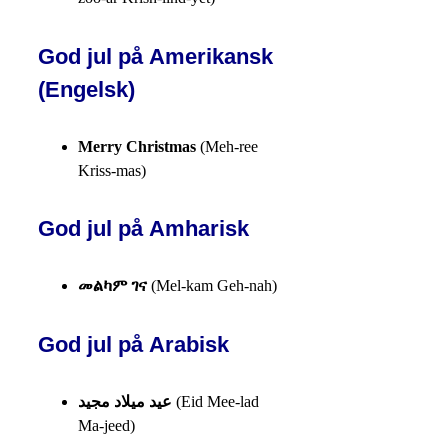
God jul på Amerikansk
(Engelsk)
Merry Christmas
(Meh-ree
Kriss-mas)
God jul på Amharisk
መልካም ገና
(Mel-kam Geh-nah)
God jul på Arabisk
عيد ميلاد مجيد
(Eid Mee-lad
Ma-jeed)