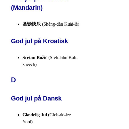
(Mandarin)
圣诞快乐
(Shèng-dàn Kuài-lè)
God jul på Kroatisk
Sretan Božić
(Sreh-tahn Boh-
zheech)
D
God jul på Dansk
Glædelig Jul
(Gleh-de-lee
Yool)