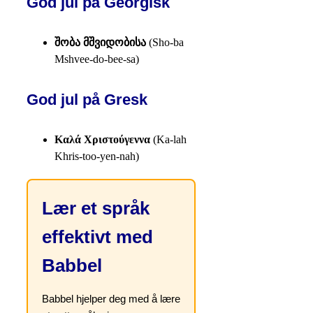
God jul på Georgisk
შობა მშვიდობისა
(Sho-ba
Mshvee-do-bee-sa)
God jul på Gresk
Καλά Χριστούγεννα
(Ka-lah
Khris-too-yen-nah)
Lær et språk
effektivt med
Babbel
Babbel hjelper deg med å lære