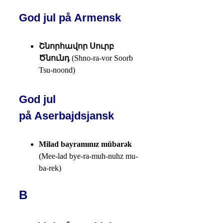
God jul på Armensk
Շնորհավոր Սուրբ
Ծնունդ
(Shno-ra-vor Soorb
Tsu-noond)
God jul
på Aserbajdsjansk
Milad bayramınız mübarək
(Mee-lad bye-ra-muh-nuhz mu-
ba-rek)
B