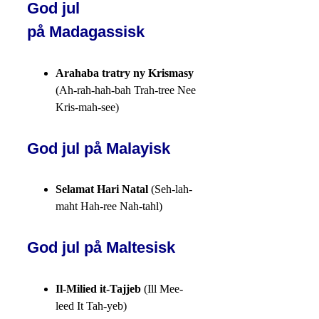
God jul
på Madagassisk
Arahaba tratry ny Krismasy
(Ah-rah-hah-bah Trah-tree Nee
Kris-mah-see)
God jul på Malayisk
Selamat Hari Natal
(Seh-lah-
maht Hah-ree Nah-tahl)
God jul på Maltesisk
Il-Milied it-Tajjeb
(Ill Mee-
leed It Tah-yeb)