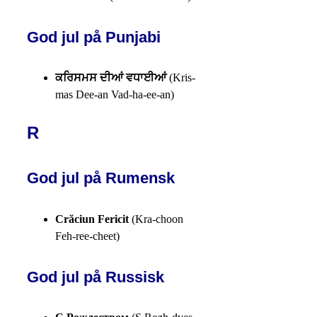
God jul på Punjabi
ਕਰਿਸਮਸ ਦੀਆਂ ਵਧਾਈਆਂ
(Kris-
mas Dee-an Vad-ha-ee-an)
R
God jul på Rumensk
Crăciun Fericit
(Kra-choon
Feh-ree-cheet)
God jul på Russisk