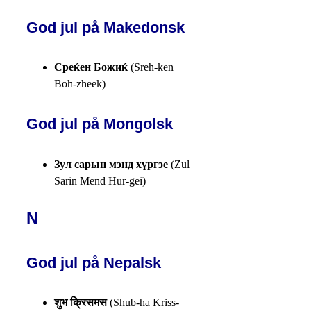
God jul på Makedonsk
Среќен Божиќ
(Sreh-ken
Boh-zheek)
God jul på Mongolsk
Зул сарын мэнд хүргэе
(Zul
Sarin Mend Hur-gei)
N
God jul på Nepalsk
शुभ क्रिसमस
(Shub-ha Kriss-