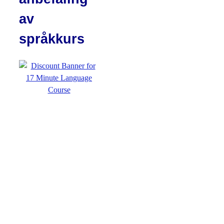
av
språkkurs