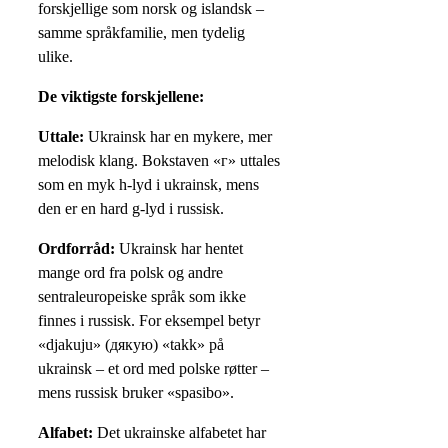
forskjellige som norsk og islandsk –
samme språkfamilie, men tydelig
ulike.
De viktigste forskjellene:
Uttale:
Ukrainsk har en mykere, mer
melodisk klang. Bokstaven «г» uttales
som en myk h-lyd i ukrainsk, mens
den er en hard g-lyd i russisk.
Ordforråd:
Ukrainsk har hentet
mange ord fra polsk og andre
sentraleuropeiske språk som ikke
finnes i russisk. For eksempel betyr
«djakuju» (дякую) «takk» på
ukrainsk – et ord med polske røtter –
mens russisk bruker «spasibo».
Alfabet:
Det ukrainske alfabetet har