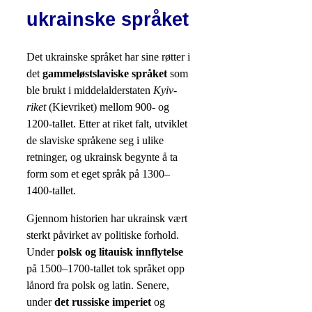
ukrainske språket
Det ukrainske språket har sine røtter i
det
gammeløstslaviske språket
som
ble brukt i middelalderstaten
Kyiv-
riket
(Kievriket) mellom 900- og
1200-tallet. Etter at riket falt, utviklet
de slaviske språkene seg i ulike
retninger, og ukrainsk begynte å ta
form som et eget språk på 1300–
1400-tallet.
Gjennom historien har ukrainsk vært
sterkt påvirket av politiske forhold.
Under
polsk og litauisk innflytelse
på 1500–1700-tallet tok språket opp
lånord fra polsk og latin. Senere,
under
det russiske imperiet
og