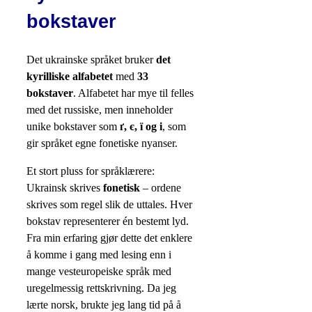
bokstaver
Det ukrainske språket bruker
det
kyrilliske alfabetet
med
33
bokstaver
. Alfabetet har mye til felles
med det russiske, men inneholder
unike bokstaver som
ґ, є, ї og і
, som
gir språket egne fonetiske nyanser.
Et stort pluss for språklærere:
Ukrainsk skrives
fonetisk
– ordene
skrives som regel slik de uttales. Hver
bokstav representerer én bestemt lyd.
Fra min erfaring gjør dette det enklere
å komme i gang med lesing enn i
mange vesteuropeiske språk med
uregelmessig rettskrivning. Da jeg
lærte norsk, brukte jeg lang tid på å