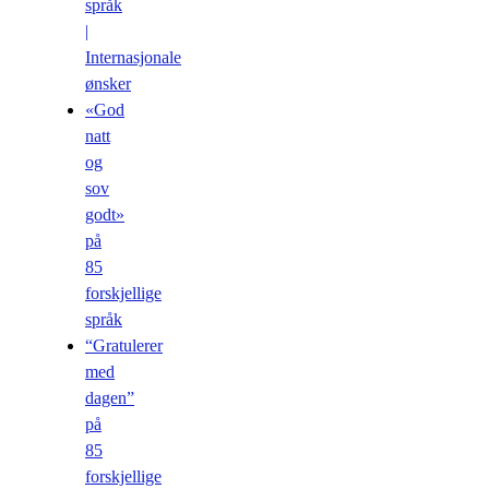
språk
|
Internasjonale
ønsker
«God
natt
og
sov
godt»
på
85
forskjellige
språk
“Gratulerer
med
dagen”
på
85
forskjellige