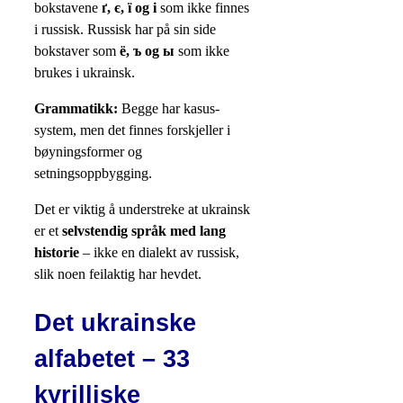
bokstavene
ґ, є, ї og і
som ikke finnes
i russisk. Russisk har på sin side
bokstaver som
ё, ъ og ы
som ikke
brukes i ukrainsk.
Grammatikk:
Begge har kasus-
system, men det finnes forskjeller i
bøyningsformer og
setningsoppbygging.
Det er viktig å understreke at ukrainsk
er et
selvstendig språk med lang
historie
– ikke en dialekt av russisk,
slik noen feilaktig har hevdet.
Det ukrainske
alfabetet – 33
kyrilliske