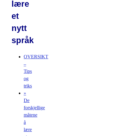
lære
et
nytt
språk
OVERSIKT
–
Tips
og
triks
»
De
forskjellige
måtene
å
lære