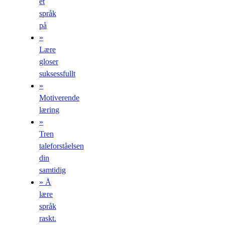
et
språk
på
»
Lære
gloser
suksessfullt
»
Motiverende
læring
»
Tren
taleforståelsen
din
samtidig
» Å
lære
språk
raskt.