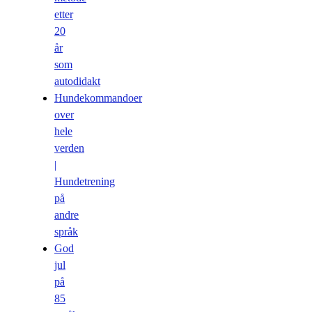
etter
20
år
som
autodidakt
Hundekommandoer
over
hele
verden
|
Hundetrening
på
andre
språk
God
jul
på
85