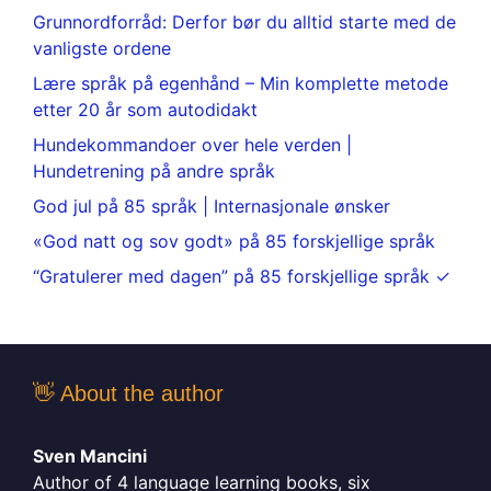
Grunnordforråd: Derfor bør du alltid starte med de
vanligste ordene
Lære språk på egenhånd – Min komplette metode
etter 20 år som autodidakt
Hundekommandoer over hele verden |
Hundetrening på andre språk
God jul på 85 språk | Internasjonale ønsker
«God natt og sov godt» på 85 forskjellige språk
“Gratulerer med dagen” på 85 forskjellige språk ✓
👋 About the author
Sven Mancini
Author of 4 language learning books, six