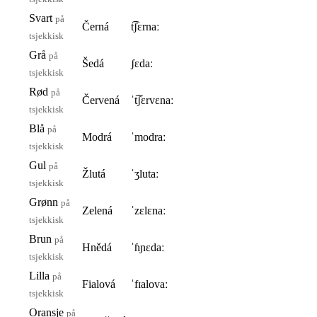
Svart
på
Černá
t͡ʃɛrnaː
tsjekkisk
Grå
på
Šedá
ʃɛdaː
tsjekkisk
Rød
på
Červená
ˈt͡ʃɛrvɛnaː
tsjekkisk
Blå
på
Modrá
ˈmodraː
tsjekkisk
Gul
på
Žlutá
ˈʒlutaː
tsjekkisk
Grønn
på
Zelená
ˈzɛlɛnaː
tsjekkisk
Brun
på
Hnědá
ˈɦɲɛdaː
tsjekkisk
Lilla
på
Fialová
ˈfɪalovaː
tsjekkisk
Oransje
på