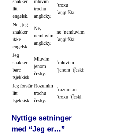
snakker
mluvím
ˈtroxu
litt
trochu
ˈaŋɡlɪt͡skiː
engelsk.
anglicky.
Nei, jeg
Ne,
snakker
nɛ ˈnɛmluviːm
nemluvím
ikke
ˈaŋɡlɪt͡skiː
anglicky.
engelsk.
Jeg
Mluvím
snakker
ˈmluviːm
jenom
bare
ˈjɛnom ˈt͡ʃɛskiː
česky.
tsjekkisk.
Jeg forstår
Rozumím
ˈrozumiːm
litt
trochu
ˈtroxu ˈt͡ʃɛskiː
tsjekkisk.
česky.
Nyttige setninger
med “Jeg er…”