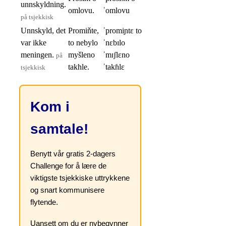
unnskyldning.
omlovu.
ˈomlovu
på tsjekkisk
Unnskyld, det
Promiňte,
ˈpromiɲtɛ to
var ikke
to nebylo
ˈnɛbɪlo
meningen.
myšleno
ˈmɪʃlɛno
på
takhle.
ˈtakɦlɛ
tsjekkisk
Kom i
samtale!
Benytt vår gratis 2-dagers
Challenge for å lære de
viktigste tsjekkiske uttrykkene
og snart kommunisere
flytende.
Uansett om du er nybegynner