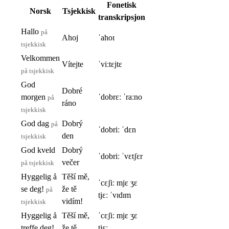
Fonetisk
Norsk
Tsjekkisk
transkripsjon
Hallo
på
Ahoj
ˈahoɪ
tsjekkisk
Velkommen
Vítejte
ˈviːtɛjtɛ
på tsjekkisk
God
Dobré
morgen
ˈdobrɛː ˈraːno
på
ráno
tsjekkisk
God dag
Dobrý
på
ˈdobriː ˈdɛn
den
tsjekkisk
God kveld
Dobrý
ˈdobriː ˈvɛtʃɛr
večer
på tsjekkisk
Hyggelig å
Těší mě,
ˈcɛʃiː mjɛ ʒɛ
se deg!
že tě
på
tjɛː ˈvɪdɪm
vidím!
tsjekkisk
Hyggelig å
Těší mě,
ˈcɛʃiː mjɛ ʒɛ
treffe deg!
že tě
tjɛː