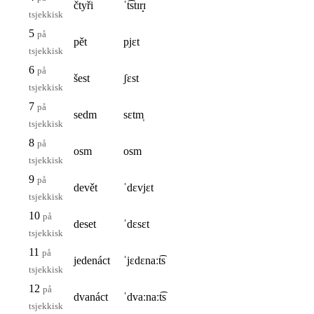
čtyři
ˈt͡stɪr̝ɪ
tsjekkisk
5
på
pět
pjɛt
tsjekkisk
6
på
šest
ʃɛst
tsjekkisk
7
på
sedm
sɛtm̩
tsjekkisk
8
på
osm
osm
tsjekkisk
9
på
devět
ˈdɛvjɛt
tsjekkisk
10
på
deset
ˈdɛsɛt
tsjekkisk
11
på
jedenáct
ˈjɛdɛnaːt͡s
tsjekkisk
12
på
dvanáct
ˈdvaːnaːt͡s
tsjekkisk