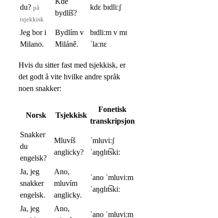
Kde
du?
kdɛ bɪdliːʃ
på
bydlíš?
tsjekkisk
Jeg bor i
Bydlím v
bɪdliːm v mɪ
Milano.
Miláně.
ˈlaːnɛ
Hvis du sitter fast med tsjekkisk, er
det godt å vite hvilke andre språk
noen snakker:
Fonetisk
Norsk
Tsjekkisk
transkripsjon
Snakker
Mluvíš
ˈmluviːʃ
du
anglicky?
ˈaŋɡlɪt͡skiː
engelsk?
Ja, jeg
Ano,
ˈano ˈmluviːm
snakker
mluvím
ˈaŋɡlɪt͡skiː
engelsk.
anglicky.
Ja, jeg
Ano,
ˈano ˈmluviːm