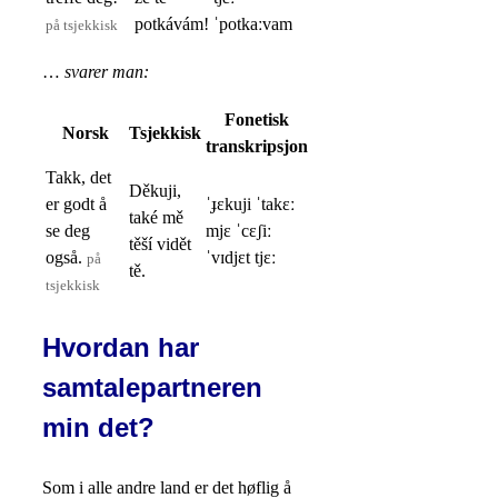
potkávám!
ˈpotkaːvam
på tsjekkisk
…
svarer man:
Fonetisk
Norsk
Tsjekkisk
transkripsjon
Takk, det
Děkuji,
er godt å
ˈɟɛkuji ˈtakɛː
také mě
se deg
mjɛ ˈcɛʃiː
těší vidět
også.
ˈvɪdjɛt tjɛː
på
tě.
tsjekkisk
Hvordan har
samtalepartneren
min det?
Som i alle andre land er det høflig å