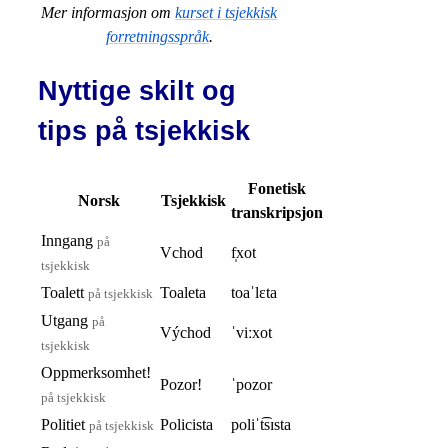
Mer informasjon om
kurset i tsjekkisk
forretningsspråk
.
Nyttige skilt og
tips på tsjekkisk
Fonetisk
Norsk
Tsjekkisk
transkripsjon
Inngang
på
Vchod
f̩xot
tsjekkisk
Toalett
Toaleta
toaˈlɛta
på tsjekkisk
Utgang
på
Východ
ˈviːxot
tsjekkisk
Oppmerksomhet!
Pozor!
ˈpozor
på tsjekkisk
Politiet
Policista
poliˈt͡sɪsta
på tsjekkisk