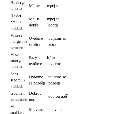
Ha det
på
Měj se
mɲɛj sɛ
tsjekkisk
Ha det
Měj se
mɲɛj sɛ
bra!
på
dobře!
ˈdobr̩jɛ
tsjekkisk
Vi ses i
Uvidíme
ˈuviɟiːmɛ sɛ
morgen
på
se zítra
ˈziːtra
tsjekkisk
Vi ses
Brzy se
bʃɪ sɛ
snart
på
uvidíme
ˈuviɟiːmɛ
tsjekkisk
Sees
Uvidíme
ˈuviɟiːmɛ sɛ
senere
på
se později
ˈpozdɛji
tsjekkisk
God natt
Dobrou
ˈdobrou̯ not͡s
noc
på tsjekkisk
Vi
Mluvíme
ˈmluviːmɛ
snakkes.