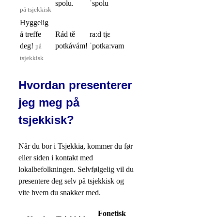
spolu.
ˈspolu
på tsjekkisk
Hyggelig
å treffe
Rád tě
raːd tjɛ
deg!
potkávám!
ˈpotkaːvam
på
tsjekkisk
Hvordan presenterer
jeg meg på
tsjekkisk?
Når du bor i Tsjekkia, kommer du før
eller siden i kontakt med
lokalbefolkningen. Selvfølgelig vil du
presentere deg selv på tsjekkisk og
vite hvem du snakker med.
Fonetisk