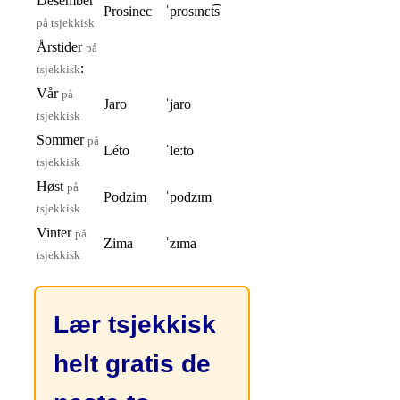
Desember
Prosinec
ˈprosɪnɛt͡s
på tsjekkisk
Årstider
på
:
tsjekkisk
Vår
på
Jaro
ˈjaro
tsjekkisk
Sommer
på
Léto
ˈleːto
tsjekkisk
Høst
på
Podzim
ˈpodzɪm
tsjekkisk
Vinter
på
Zima
ˈzɪma
tsjekkisk
Lær tsjekkisk
helt gratis de