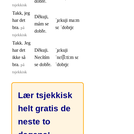
dobře.
tsjekkisk
Takk, jeg
Děkuji,
har det
ˈɟɛkuji maːm
mám se
bra.
sɛ ˈdobr̩jɛ
på
dobře.
tsjekkisk
Takk. Jeg
har det
Děkuji.
ˈɟɛkuji
ikke så
Necítím
ˈnɛt͡ʃiːtiːm sɛ
bra.
se dobře.
ˈdobr̩jɛ
på
tsjekkisk
Lær tsjekkisk
helt gratis de
neste to