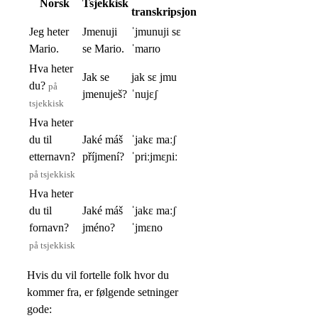
Norsk
Tsjekkisk
transkripsjon
Jeg heter
Jmenuji
ˈjmunuji sɛ
Mario.
se Mario.
ˈmarɪo
Hva heter
Jak se
jak sɛ jmu
du?
på
jmenuješ?
ˈnujɛʃ
tsjekkisk
Hva heter
du til
Jaké máš
ˈjakɛ maːʃ
etternavn?
příjmení?
ˈpriːjmɛɲiː
på tsjekkisk
Hva heter
du til
Jaké máš
ˈjakɛ maːʃ
fornavn?
jméno?
ˈjmɛno
på tsjekkisk
Hvis du vil fortelle folk hvor du
kommer fra, er følgende setninger
gode: