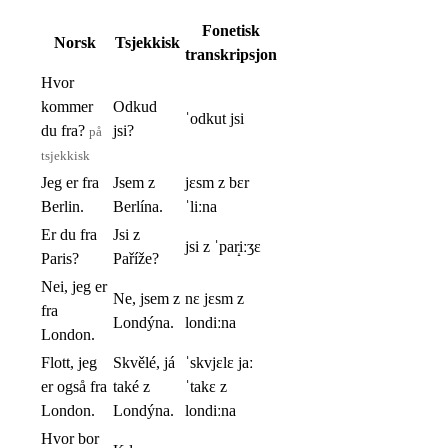
Fonetisk
Norsk
Tsjekkisk
transkripsjon
Hvor
kommer
Odkud
ˈodkut jsi
du fra?
jsi?
på
tsjekkisk
Jeg er fra
Jsem z
jɛsm z bɛr
Berlin.
Berlína.
ˈliːna
Er du fra
Jsi z
jsi z ˈpar̝iːʒɛ
Paris?
Paříže?
Nei, jeg er
Ne, jsem z
nɛ jɛsm z
fra
Londýna.
londiːna
London.
Flott, jeg
Skvělé, já
ˈskvjɛlɛ jaː
er også fra
také z
ˈtakɛ z
London.
Londýna.
londiːna
Hvor bor