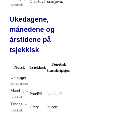
Oranžová
oranʒovaː
tsjekkisk
Ukedagene,
månedene og
årstidene på
tsjekkisk
Fonetisk
Norsk
Tsjekkisk
transkripsjon
Ukedager
:
på tsjekkisk
Mandag
på
Pondělí
ˈpondɲɛliː
tsjekkisk
Tirsdag
på
Úterý
ˈuːcɛriː
tsjekkisk