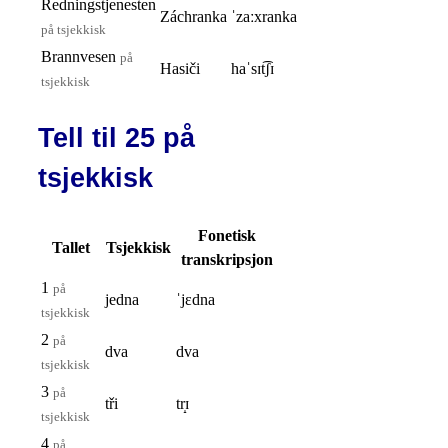
Redningstjenesten
Záchranka
ˈzaːxranka
på tsjekkisk
Brannvesen
på
Hasiči
haˈsɪt͡ʃɪ
tsjekkisk
Tell til 25 på
tsjekkisk
Fonetisk
Tallet
Tsjekkisk
transkripsjon
1
på
jedna
ˈjɛdna
tsjekkisk
2
på
dva
dva
tsjekkisk
3
på
tři
tr̝ɪ
tsjekkisk
4
på