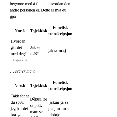
begynne med å finne ut hvordan den
andre personen er. Dette er hva du
gjør:
Fonetisk
Norsk
Tsjekkisk
transkripsjon
Hvordan
går det
Jak se
jak sɛ maːʃ
med deg?
máš?
på tsjekkisk
…
svarer man:
Fonetisk
Norsk
Tsjekkisk
transkripsjon
Takk for at
Děkuji, že
du spør,
ˈɟɛkuji ʒɛ sɛ
se ptáš,
jeg har det
ptaːʃ maːm sɛ
mám se
bra.
ˈdobr̩jɛ
på