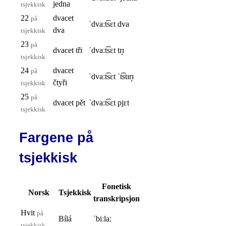
jedna
tsjekkisk
22
dvacet
på
ˈdvaːt͡sɛt dva
dva
tsjekkisk
23
på
dvacet tři
ˈdvaːt͡sɛt tr̝ɪ
tsjekkisk
24
dvacet
på
ˈdvaːt͡sɛt ˈt͡stɪr̝ɪ
čtyři
tsjekkisk
25
på
dvacet pět
ˈdvaːt͡sɛt pjɛt
tsjekkisk
Fargene på
tsjekkisk
Fonetisk
Norsk
Tsjekkisk
transkripsjon
Hvit
på
Bílá
ˈbiːlaː
tsjekkisk