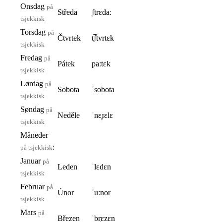
Onsdag
på
Středa
ʃtrɛdaː
tsjekkisk
Torsdag
på
Čtvrtek
t͡ʃtvrtɛk
tsjekkisk
Fredag
på
Pátek
paːtɛk
tsjekkisk
Lørdag
på
Sobota
ˈsobota
tsjekkisk
Søndag
på
Neděle
ˈnɛɟɛlɛ
tsjekkisk
Måneder
:
på tsjekkisk
Januar
på
Leden
ˈlɛdɛn
tsjekkisk
Februar
på
Únor
ˈuːnor
tsjekkisk
Mars
på
Březen
ˈbr̝ɛzɛn