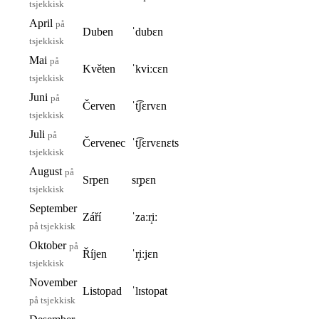
tsjekkisk
April
på
Duben
ˈdubɛn
tsjekkisk
Mai
på
Květen
ˈkviːcɛn
tsjekkisk
Juni
på
Červen
ˈt͡ʃɛrvɛn
tsjekkisk
Juli
på
Červenec
ˈt͡ʃɛrvɛnɛts
tsjekkisk
August
på
Srpen
sr̝pɛn
tsjekkisk
September
Září
ˈzaːr̝iː
på tsjekkisk
Oktober
på
Říjen
ˈr̝iːjɛn
tsjekkisk
November
Listopad
ˈlɪstopat
på tsjekkisk