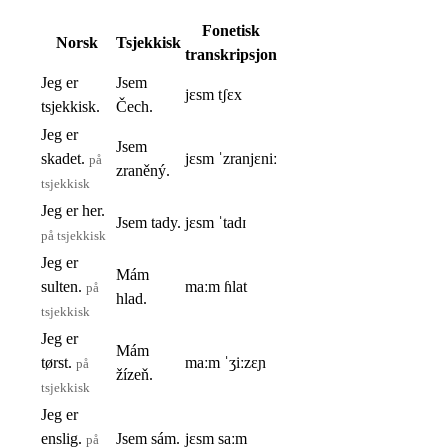
Fonetisk
Norsk
Tsjekkisk
transkripsjon
Jeg er
Jsem
jɛsm tʃɛx
tsjekkisk.
Čech.
Jeg er
Jsem
skadet.
jɛsm ˈzranjɛniː
på
zraněný.
tsjekkisk
Jeg er her.
Jsem tady.
jɛsm ˈtadɪ
på tsjekkisk
Jeg er
Mám
sulten.
maːm ɦlat
på
hlad.
tsjekkisk
Jeg er
Mám
tørst.
maːm ˈʒiːzɛɲ
på
žízeň.
tsjekkisk
Jeg er
enslig.
Jsem sám.
jɛsm saːm
på