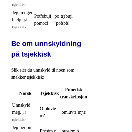
tsjekkisk
Jeg trenger
Potřebuji
poˈtr̝ɛbuji
hjelp!
på
pomoc!
ˈpot͡sɔt͡s
tsjekkisk
Be om unnskyldning
på tsjekkisk
Slik sier du unnskyld til noen som
snakker tsjekkisk:
Fonetisk
Norsk
Tsjekkisk
transkripsjon
Unnskyld
Omluvte
meg.
ˈomluvtɛ mɲɛ
på
mě.
tsjekkisk
Jeg ber om
Prosím o
ˈprosiːm o