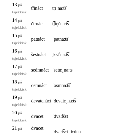
13
på
třináct
tr̝ɪˈnaːt͡s
tsjekkisk
14
på
čtrnáct
t͡ʃtr̝ɪˈnaːt͡s
tsjekkisk
15
på
patnáct
ˈpatnaːt͡s
tsjekkisk
16
på
šestnáct
ʃɛstˈnaːt͡s
tsjekkisk
17
på
sedmnáct
ˈsɛtm̩ˌnaːt͡s
tsjekkisk
18
på
osmnáct
ˈosmnaːt͡s
tsjekkisk
19
på
devatenáct
ˈdɛvatɛˌnaːt͡s
tsjekkisk
20
på
dvacet
ˈdvaːt͡sɛt
tsjekkisk
21
dvacet
på
ˈdvaːt͡sɛt ˈjɛdna