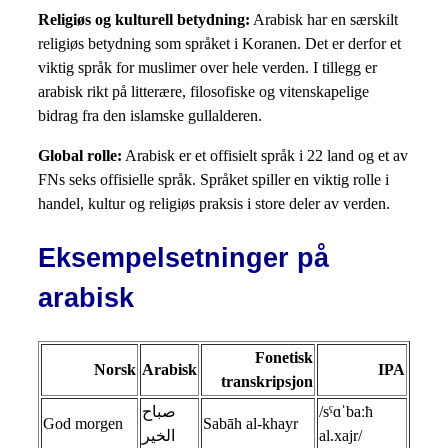
Religiøs og kulturell betydning:
Arabisk har en særskilt
religiøs betydning som språket i Koranen. Det er derfor et
viktig språk for muslimer over hele verden. I tillegg er
arabisk rikt på litterære, filosofiske og vitenskapelige
bidrag fra den islamske gullalderen.
Global rolle:
Arabisk er et offisielt språk i 22 land og et av
FNs seks offisielle språk. Språket spiller en viktig rolle i
handel, kultur og religiøs praksis i store deler av verden.
Eksempelsetninger på
arabisk
Fonetisk
Norsk
Arabisk
IPA
transkripsjon
صباح
/sˤɑˈbaːħ
God morgen
Sabāh al-khayr
الخير
al.xajr/