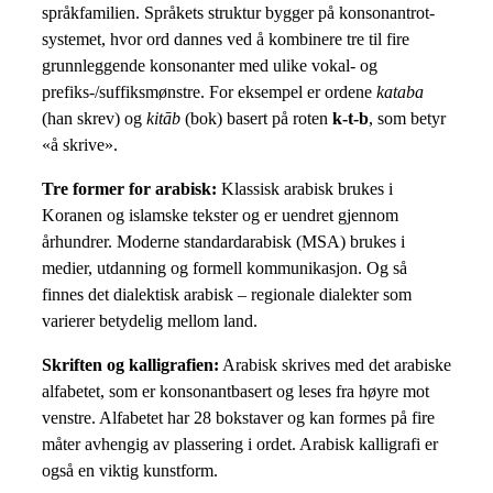
språkfamilien. Språkets struktur bygger på konsonantrot-
systemet, hvor ord dannes ved å kombinere tre til fire
grunnleggende konsonanter med ulike vokal- og
prefiks-/suffiksmønstre. For eksempel er ordene
kataba
(han skrev) og
kitāb
(bok) basert på roten
k-t-b
, som betyr
«å skrive».
Tre former for arabisk:
Klassisk arabisk brukes i
Koranen og islamske tekster og er uendret gjennom
århundrer. Moderne standardarabisk (MSA) brukes i
medier, utdanning og formell kommunikasjon. Og så
finnes det dialektisk arabisk – regionale dialekter som
varierer betydelig mellom land.
Skriften og kalligrafien:
Arabisk skrives med det arabiske
alfabetet, som er konsonantbasert og leses fra høyre mot
venstre. Alfabetet har 28 bokstaver og kan formes på fire
måter avhengig av plassering i ordet. Arabisk kalligrafi er
også en viktig kunstform.