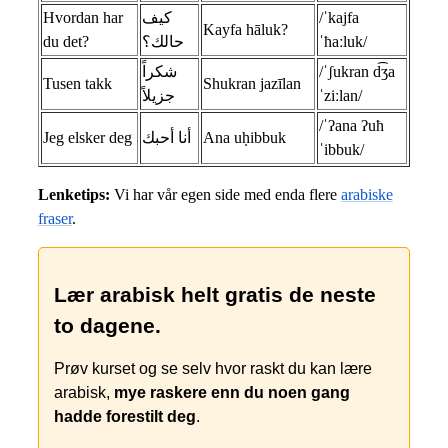
Hvordan har
كيف
/ˈkajfa
Kayfa hāluk?
du det?
حالك؟
ˈħaːluk/
شكراً
/ˈʃukran d͡ʒa
Tusen takk
Shukran jazīlan
جزيلاً
ˈziːlan/
/ˈʔana ʔuħ
Jeg elsker deg
أنا أحبك
Ana uḥibbuk
ˈibbuk/
Lenketips:
Vi har vår egen side med enda flere
arabiske
fraser
.
Lær arabisk helt gratis de neste
to dagene.
Prøv kurset og se selv hvor raskt du kan lære
arabisk,
mye raskere enn du noen gang
hadde forestilt deg
.