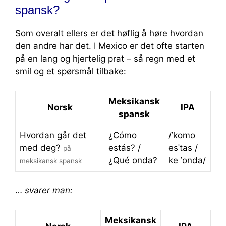
spansk?
Som overalt ellers er det høflig å høre hvordan
den andre har det. I Mexico er det ofte starten
på en lang og hjertelig prat – så regn med et
smil og et spørsmål tilbake:
Meksikansk
Norsk
IPA
spansk
Hvordan går det
¿Cómo
/ˈkomo
med deg?
estás? /
esˈtas /
på
¿Qué onda?
ke ˈonda/
meksikansk spansk
…
svarer man:
Meksikansk