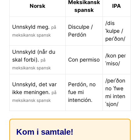
Meksikansk
Norsk
IPA
spansk
/dis
Unnskyld meg.
Disculpe /
på
ˈkulpe /
Perdón
meksikansk spansk
peɾˈðon/
Unnskyld (når du
/kon peɾ
skal forbi).
Con permiso
på
ˈmiso/
meksikansk spansk
/peɾˈðon
Unnskyld, det var
Perdón, no
no ˈfwe
ikke meningen.
fue mi
på
mi inten
intención.
meksikansk spansk
ˈsjon/
Kom i samtale!