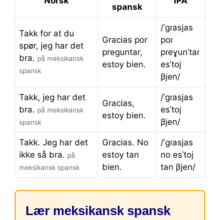
Norsk
IPA
spansk
/ˈɡɾasjas
Takk for at du
Gracias por
poɾ
spør, jeg har det
preguntar,
pɾeɣunˈtaɾ
bra.
på meksikansk
estoy bien.
esˈtoj
spansk
βjen/
Takk, jeg har det
/ˈɡɾasjas
Gracias,
bra.
esˈtoj
på meksikansk
estoy bien.
βjen/
spansk
Takk. Jeg har det
Gracias. No
/ˈɡɾasjas
ikke så bra.
estoy tan
no esˈtoj
på
bien.
tan βjen/
meksikansk spansk
Lær meksikansk spansk