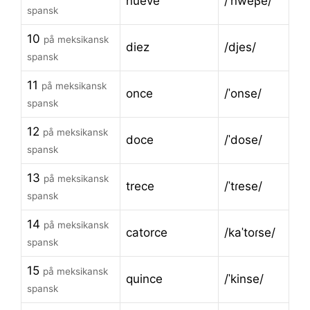
nueve
/ˈnweβe/
spansk
10
på meksikansk
diez
/djes/
spansk
11
på meksikansk
once
/ˈonse/
spansk
12
på meksikansk
doce
/ˈdose/
spansk
13
på meksikansk
trece
/ˈtɾese/
spansk
14
på meksikansk
catorce
/kaˈtoɾse/
spansk
15
på meksikansk
quince
/ˈkinse/
spansk