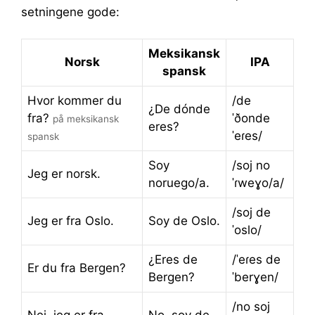
setningene gode:
Meksikansk
Norsk
IPA
spansk
Hvor kommer du
/de
¿De dónde
fra?
ˈðonde
på meksikansk
eres?
ˈeɾes/
spansk
Soy
/soj no
Jeg er norsk.
noruego/a.
ˈɾweɣo/a/
/soj de
Jeg er fra Oslo.
Soy de Oslo.
ˈoslo/
¿Eres de
/ˈeɾes de
Er du fra Bergen?
Bergen?
ˈberɣen/
/no soj