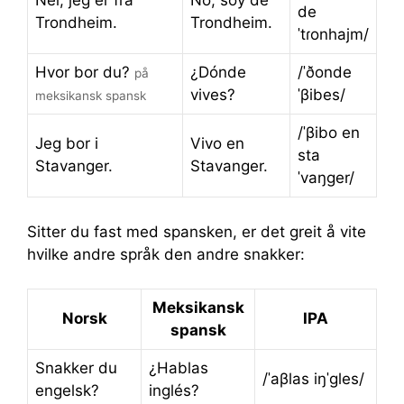
Nei, jeg er fra
No, soy de
de
Trondheim.
Trondheim.
ˈtɾonhajm/
Hvor bor du?
¿Dónde
/ˈðonde
på
vives?
ˈβibes/
meksikansk spansk
/ˈβibo en
Jeg bor i
Vivo en
sta
Stavanger.
Stavanger.
ˈvaŋɡer/
Sitter du fast med spansken, er det greit å vite
hvilke andre språk den andre snakker:
Meksikansk
Norsk
IPA
spansk
Snakker du
¿Hablas
/ˈaβlas iŋˈɡles/
engelsk?
inglés?