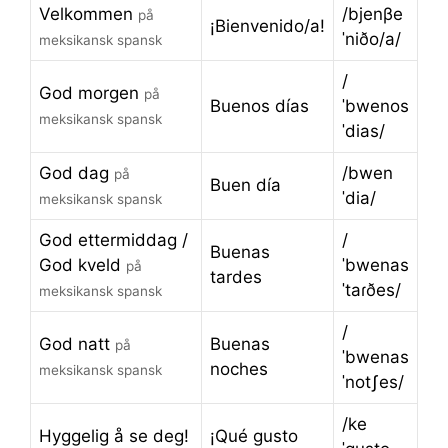
Velkommen
/bjenβe
på
¡Bienvenido/a!
ˈniðo/a/
meksikansk spansk
/
God morgen
på
Buenos días
ˈbwenos
meksikansk spansk
ˈdias/
God dag
/bwen
på
Buen día
ˈdia/
meksikansk spansk
God ettermiddag /
/
Buenas
God kveld
ˈbwenas
på
tardes
ˈtaɾðes/
meksikansk spansk
/
God natt
Buenas
på
ˈbwenas
noches
meksikansk spansk
ˈnotʃes/
/ke
Hyggelig å se deg!
¡Qué gusto