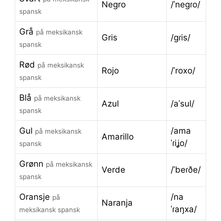
Negro
/ˈneɡɾo/
spansk
Grå
på meksikansk
Gris
/ɡɾis/
spansk
Rød
på meksikansk
Rojo
/ˈroxo/
spansk
Blå
på meksikansk
Azul
/aˈsul/
spansk
Gul
/ama
på meksikansk
Amarillo
ˈɾiʝo/
spansk
Grønn
på meksikansk
Verde
/ˈbeɾðe/
spansk
Oransje
/na
på
Naranja
ˈɾaŋxa/
meksikansk spansk