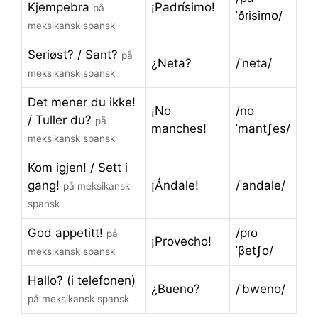
Kjempebra
¡Padrísimo!
på
ˈðɾisimo/
meksikansk spansk
Seriøst? / Sant?
på
¿Neta?
/ˈneta/
meksikansk spansk
Det mener du ikke!
¡No
/no
/ Tuller du?
på
manches!
ˈmantʃes/
meksikansk spansk
Kom igjen! / Sett i
gang!
¡Ándale!
/ˈandale/
på meksikansk
spansk
God appetitt!
/pɾo
på
¡Provecho!
ˈβetʃo/
meksikansk spansk
Hallo? (i telefonen)
¿Bueno?
/ˈbweno/
på meksikansk spansk