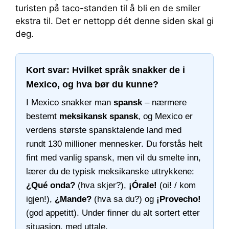
turisten på taco-standen til å bli en de smiler
ekstra til. Det er nettopp dét denne siden skal gi
deg.
Kort svar: Hvilket språk snakker de i
Mexico, og hva bør du kunne?
I Mexico snakker man
spansk
– nærmere
bestemt
meksikansk spansk
, og Mexico er
verdens største spansktalende land med
rundt 130 millioner mennesker. Du forstås helt
fint med vanlig spansk, men vil du smelte inn,
lærer du de typisk meksikanske uttrykkene:
¿Qué onda?
(hva skjer?),
¡Órale!
(oi! / kom
igjen!),
¿Mande?
(hva sa du?) og
¡Provecho!
(god appetitt). Under finner du alt sortert etter
situasjon, med uttale.