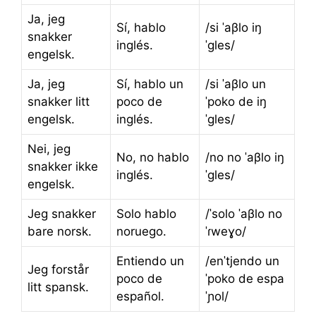
Ja, jeg
Sí, hablo
/si ˈaβlo iŋ
snakker
inglés.
ˈɡles/
engelsk.
Ja, jeg
Sí, hablo un
/si ˈaβlo un
snakker litt
poco de
ˈpoko de iŋ
engelsk.
inglés.
ˈɡles/
Nei, jeg
No, no hablo
/no no ˈaβlo iŋ
snakker ikke
inglés.
ˈɡles/
engelsk.
Jeg snakker
Solo hablo
/ˈsolo ˈaβlo no
bare norsk.
noruego.
ˈɾweɣo/
Entiendo un
/enˈtjendo un
Jeg forstår
poco de
ˈpoko de espa
litt spansk.
español.
ˈɲol/