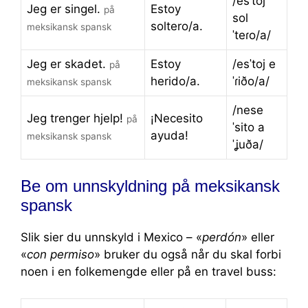
/esˈtoj
Jeg er singel.
Estoy
på
sol
soltero/a.
meksikansk spansk
ˈteɾo/a/
Jeg er skadet.
Estoy
/esˈtoj e
på
herido/a.
ˈɾiðo/a/
meksikansk spansk
/nese
Jeg trenger hjelp!
¡Necesito
på
ˈsito a
ayuda!
meksikansk spansk
ˈʝuða/
Be om unnskyldning på meksikansk
spansk
Slik sier du unnskyld i Mexico – «
perdón
» eller
«
con permiso
» bruker du også når du skal forbi
noen i en folkemengde eller på en travel buss: