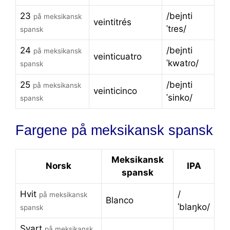
23
/bejnti
på meksikansk
veintitrés
ˈtɾes/
spansk
24
/bejnti
på meksikansk
veinticuatro
ˈkwatɾo/
spansk
25
/bejnti
på meksikansk
veinticinco
ˈsinko/
spansk
Fargene på meksikansk spansk
Meksikansk
Norsk
IPA
spansk
Hvit
/
på meksikansk
Blanco
ˈblaŋko/
spansk
Svart
på meksikansk