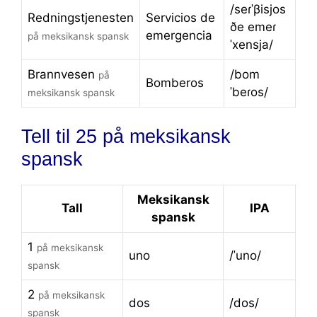
/seɾˈβisjos
Redningstjenesten
Servicios de
ðe emeɾ
emergencia
på meksikansk spansk
ˈxensja/
Brannvesen
/bom
på
Bomberos
ˈbeɾos/
meksikansk spansk
Tell til 25 på meksikansk
spansk
Meksikansk
Tall
IPA
spansk
1
på meksikansk
uno
/ˈuno/
spansk
2
på meksikansk
dos
/dos/
spansk