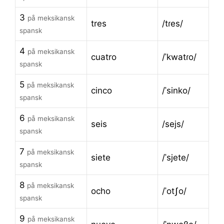
3
på meksikansk
tres
/tɾes/
spansk
4
på meksikansk
cuatro
/ˈkwatɾo/
spansk
5
på meksikansk
cinco
/ˈsinko/
spansk
6
på meksikansk
seis
/sejs/
spansk
7
på meksikansk
siete
/ˈsjete/
spansk
8
på meksikansk
ocho
/ˈotʃo/
spansk
9
på meksikansk