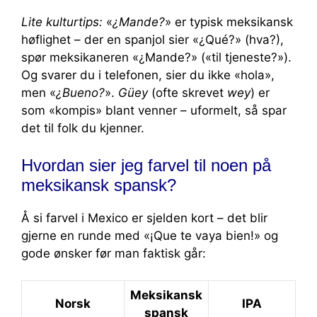
Lite kulturtips:
«
¿Mande?
» er typisk meksikansk
høflighet – der en spanjol sier «¿Qué?» (hva?),
spør meksikaneren «¿Mande?» («til tjeneste?»).
Og svarer du i telefonen, sier du ikke «hola»,
men «
¿Bueno?
».
Güey
(ofte skrevet
wey
) er
som «kompis» blant venner – uformelt, så spar
det til folk du kjenner.
Hvordan sier jeg farvel til noen på
meksikansk spansk?
Å si farvel i Mexico er sjelden kort – det blir
gjerne en runde med «¡Que te vaya bien!» og
gode ønsker før man faktisk går:
Meksikansk
Norsk
IPA
spansk