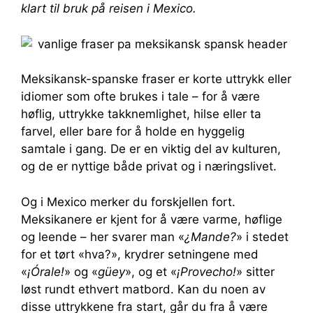
klart til bruk på reisen i Mexico.
Meksikansk-spanske fraser er korte uttrykk eller
idiomer som ofte brukes i tale – for å være
høflig, uttrykke takknemlighet, hilse eller ta
farvel, eller bare for å holde en hyggelig
samtale i gang. De er en viktig del av kulturen,
og de er nyttige både privat og i næringslivet.
Og i Mexico merker du forskjellen fort.
Meksikanere er kjent for å være varme, høflige
og leende – her svarer man «
¿Mande?
» i stedet
for et tørt «hva?», krydrer setningene med
«
¡Órale!
» og «
güey
», og et «
¡Provecho!
» sitter
løst rundt ethvert matbord. Kan du noen av
disse uttrykkene fra start, går du fra å være