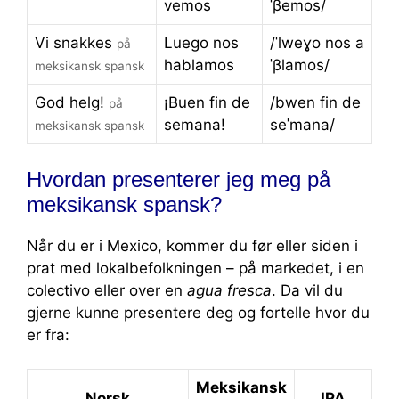
vemos
ˈβemos/
Vi snakkes
Luego nos
/ˈlweɣo nos a
på
hablamos
ˈβlamos/
meksikansk spansk
God helg!
¡Buen fin de
/bwen fin de
på
semana!
seˈmana/
meksikansk spansk
Hvordan presenterer jeg meg på
meksikansk spansk?
Når du er i Mexico, kommer du før eller siden i
prat med lokalbefolkningen – på markedet, i en
colectivo eller over en
agua fresca
. Da vil du
gjerne kunne presentere deg og fortelle hvor du
er fra:
Meksikansk
Norsk
IPA