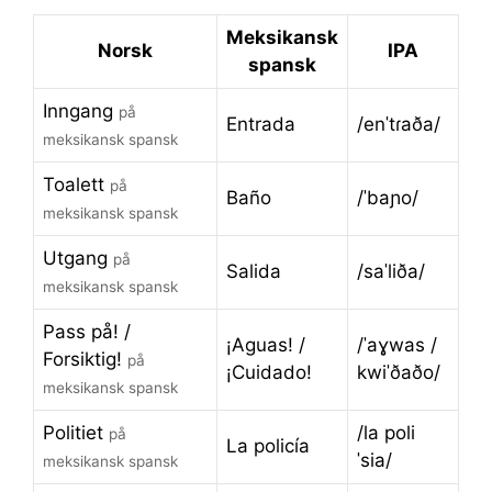
Meksikansk
Norsk
IPA
spansk
Inngang
på
Entrada
/enˈtɾaða/
meksikansk spansk
Toalett
på
Baño
/ˈbaɲo/
meksikansk spansk
Utgang
på
Salida
/saˈliða/
meksikansk spansk
Pass på! /
¡Aguas! /
/ˈaɣwas /
Forsiktig!
på
¡Cuidado!
kwiˈðaðo/
meksikansk spansk
Politiet
/la poli
på
La policía
ˈsia/
meksikansk spansk