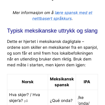
*
Mer informasjon om å
lære spansk med et
nettbasert språkkurs
.
Typisk meksikanske uttrykk og slang
Dette er hjertet i meksikansk dagligtale –
ordene som skiller en meksikaner fra en spanjol,
og som får et smil frem hos lokalbefolkningen
når en utlending bruker dem riktig. Bruk dem
med måte i starten, men kjenn dem igjen:
Meksikansk
Norsk
IPA
spansk
Hva skjer? / Hva
/ke
skjer’a?
¿Qué onda?
på
ˈonda/