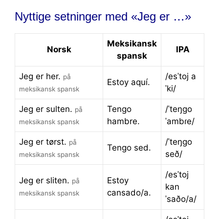
Nyttige setninger med «Jeg er …»
Meksikansk
Norsk
IPA
spansk
Jeg er her.
/esˈtoj a
på
Estoy aquí.
ˈki/
meksikansk spansk
Jeg er sulten.
Tengo
/ˈteŋɡo
på
hambre.
ˈambɾe/
meksikansk spansk
Jeg er tørst.
/ˈteŋɡo
på
Tengo sed.
seð/
meksikansk spansk
/esˈtoj
Jeg er sliten.
Estoy
på
kan
cansado/a.
meksikansk spansk
ˈsaðo/a/