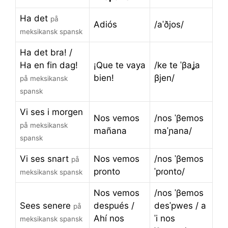
Ha det
på
Adiós
/aˈðjos/
meksikansk spansk
Ha det bra! /
Ha en fin dag!
¡Que te vaya
/ke te ˈβaʝa
bien!
βjen/
på meksikansk
spansk
Vi ses i morgen
Nos vemos
/nos ˈβemos
på meksikansk
mañana
maˈɲana/
spansk
Vi ses snart
Nos vemos
/nos ˈβemos
på
pronto
ˈpɾonto/
meksikansk spansk
Nos vemos
/nos ˈβemos
Sees senere
después /
desˈpwes / a
på
Ahí nos
ˈi nos
meksikansk spansk