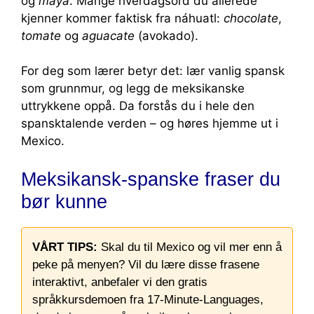
og
maya
. Mange hverdagsord du allerede
kjenner kommer faktisk fra náhuatl:
chocolate
,
tomate
og
aguacate
(avokado).
For deg som lærer betyr det: lær vanlig spansk
som grunnmur, og legg de meksikanske
uttrykkene oppå. Da forstås du i hele den
spansktalende verden – og høres hjemme ut i
Mexico.
Meksikansk-spanske fraser du
bør kunne
VÅRT TIPS:
Skal du til Mexico og vil mer enn å
peke på menyen? Vil du lære disse frasene
interaktivt, anbefaler vi den gratis
språkkursdemoen fra 17-Minute-Languages,