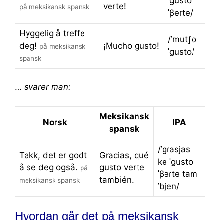
ˈɡusto
verte!
på meksikansk spansk
ˈβeɾte/
Hyggelig å treffe
/ˈmutʃo
deg!
¡Mucho gusto!
på meksikansk
ˈɡusto/
spansk
…
svarer man:
Meksikansk
Norsk
IPA
spansk
/ˈɡɾasjas
Takk, det er godt
Gracias, qué
ke ˈɡusto
å se deg også.
gusto verte
på
ˈβeɾte tam
también.
meksikansk spansk
ˈbjen/
Hvordan går det på meksikansk