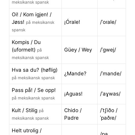
meksikansk spansk
Oi! / Kom igjen! /
Jøss!
¡Órale!
/ˈoɾale/
på meksikansk
spansk
Kompis / Du
(uformelt)
Güey / Wey
/ˈɡwej/
på
meksikansk spansk
Hva sa du? (høflig)
¿Mande?
/ˈmande/
på meksikansk spansk
Pass på! / Se opp!
¡Aguas!
/ˈaɣwas/
på meksikansk spansk
Kult / Stilig
Chido /
/ˈtʃiðo /
på
Padre
ˈpaðɾe/
meksikansk spansk
Helt utrolig /
/pa