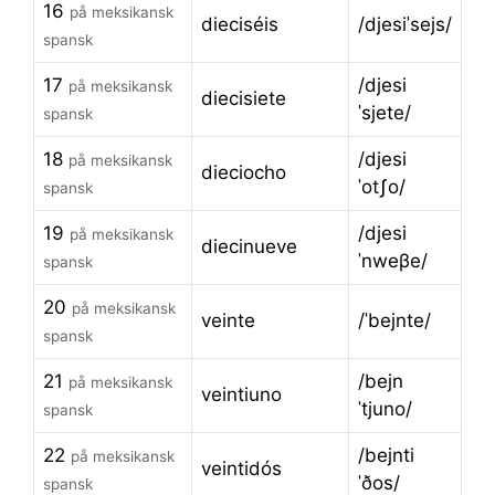
16
på meksikansk
dieciséis
/djesiˈsejs/
spansk
17
/djesi
på meksikansk
diecisiete
ˈsjete/
spansk
18
/djesi
på meksikansk
dieciocho
ˈotʃo/
spansk
19
/djesi
på meksikansk
diecinueve
ˈnweβe/
spansk
20
på meksikansk
veinte
/ˈbejnte/
spansk
21
/bejn
på meksikansk
veintiuno
ˈtjuno/
spansk
22
/bejnti
på meksikansk
veintidós
ˈðos/
spansk