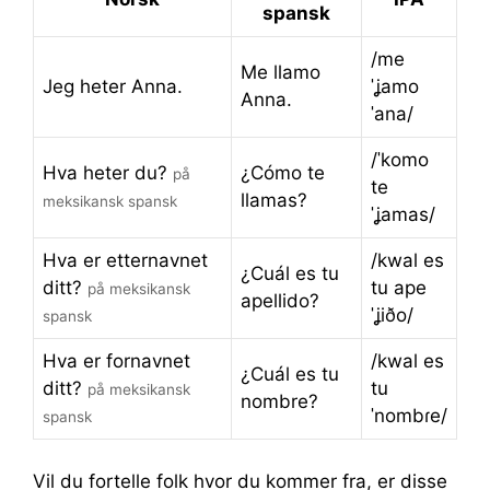
spansk
/me
Me llamo
Jeg heter Anna.
ˈʝamo
Anna.
ˈana/
/ˈkomo
Hva heter du?
¿Cómo te
på
te
llamas?
meksikansk spansk
ˈʝamas/
Hva er etternavnet
/kwal es
¿Cuál es tu
ditt?
tu ape
på meksikansk
apellido?
ˈʝiðo/
spansk
Hva er fornavnet
/kwal es
¿Cuál es tu
ditt?
tu
på meksikansk
nombre?
ˈnombɾe/
spansk
Vil du fortelle folk hvor du kommer fra, er disse