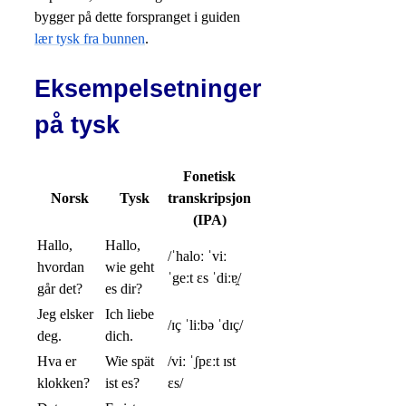
bygger på dette forspranget i guiden
lær tysk fra bunnen
.
Eksempelsetninger
på tysk
Fonetisk
Norsk
Tysk
transkripsjon
(IPA)
Hallo,
Hallo,
/ˈhaloː ˈviː
hvordan
wie geht
ˈgeːt ɛs ˈdiːɐ̯/
går det?
es dir?
Jeg elsker
Ich liebe
/ɪç ˈliːbə ˈdɪç/
deg.
dich.
Hva er
Wie spät
/viː ˈʃpɛːt ɪst
klokken?
ist es?
ɛs/