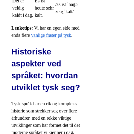
Det er
Es ist
/ɛs ɪst ˈhaɪ̯tə
veldig
heute sehr
zeːɐ̯ ˈkalt/
kaldt i dag.
kalt.
Lenketips:
Vi har en egen side med
enda flere
vanlige fraser på tysk
.
Historiske
aspekter ved
språket: hvordan
utviklet tysk seg?
Tysk språk har en rik og kompleks
historie som strekker seg over flere
århundrer, med en rekke viktige
utviklinger som har formet det til det
moderne språket vi kjenner i dag.