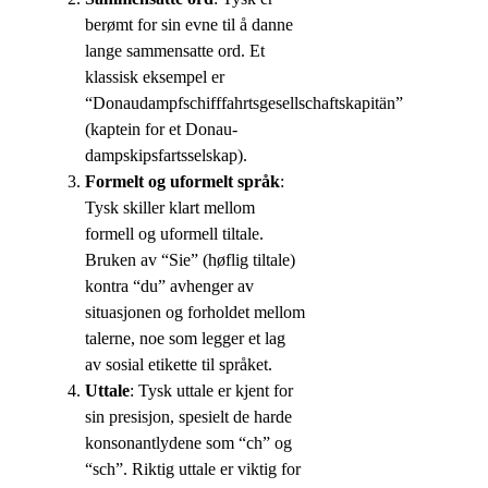
berømt for sin evne til å danne
lange sammensatte ord. Et
klassisk eksempel er
“Donaudampfschifffahrtsgesellschaftskapitän”
(kaptein for et Donau-
dampskipsfartsselskap).
Formelt og uformelt språk
:
Tysk skiller klart mellom
formell og uformell tiltale.
Bruken av “Sie” (høflig tiltale)
kontra “du” avhenger av
situasjonen og forholdet mellom
talerne, noe som legger et lag
av sosial etikette til språket.
Uttale
: Tysk uttale er kjent for
sin presisjon, spesielt de harde
konsonantlydene som “ch” og
“sch”. Riktig uttale er viktig for