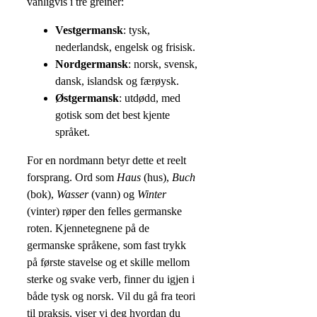
vanligvis i tre greiner:
Vestgermansk
: tysk,
nederlandsk, engelsk og frisisk.
Nordgermansk
: norsk, svensk,
dansk, islandsk og færøysk.
Østgermansk
: utdødd, med
gotisk som det best kjente
språket.
For en nordmann betyr dette et reelt
forsprang. Ord som
Haus
(hus),
Buch
(bok),
Wasser
(vann) og
Winter
(vinter) røper den felles germanske
roten. Kjennetegnene på de
germanske språkene, som fast trykk
på første stavelse og et skille mellom
sterke og svake verb, finner du igjen i
både tysk og norsk. Vil du gå fra teori
til praksis, viser vi deg hvordan du