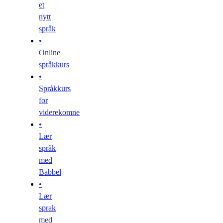
et
nytt
språk
•
Online
språkkurs
•
Språkkurs
for
viderekomne
•
Lær
språk
med
Babbel
•
Lær
sprak
med